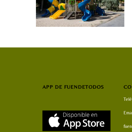
APP DE FUENDETODOS
CO
Tel
Emai
fue