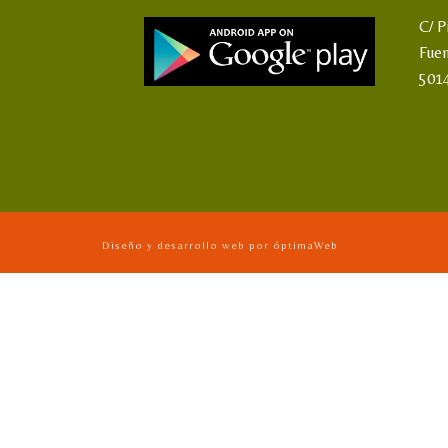
C/ P
Fue
501
Diseño y desarrollo web por óptimaWeb