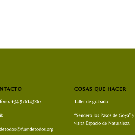
NTACTO
COSAS QUE HACER
éfono: +34 976143867
Taller de grabado
l:
“Sendero los Pasos de Goya” y
visita Espacio de Naturaleza.
ndetodos@fuendetodos.org