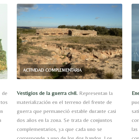
ACTIVIDAD COMPLEMENTARIA
o de
Vestigios de la guerra civil.
Representan la
Ene
ntos
materialización en el terreno del frente de
pue
en
guerra que permaneció estable durante casi
sat
n
dos años en la zona. Se trata de conjuntos
com
complementarios, ya que cada uno se
las
corresponde a uno de los dos bandos. Los
con