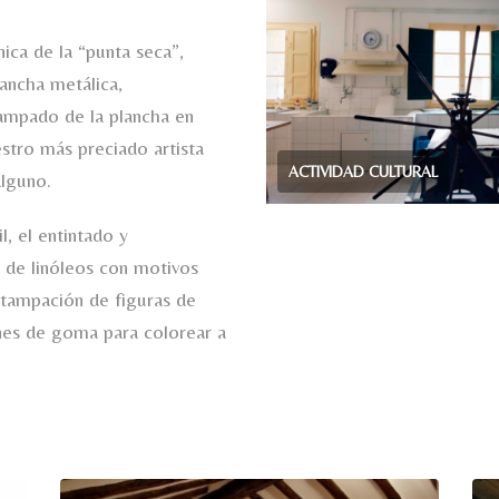
cnica de la “punta seca”,
ancha metálica,
ampado de la plancha en
stro más preciado artista
ACTIVIDAD CULTURAL
lguno.
l, el entintado y
o de linóleos con motivos
stampación de figuras de
nes de goma para colorear a