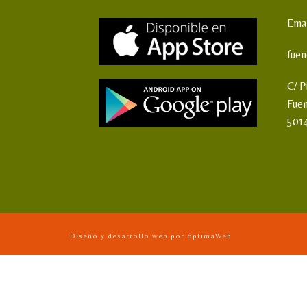
Emai
fue
C/ P
Fue
501
Diseño y desarrollo web por óptimaWeb