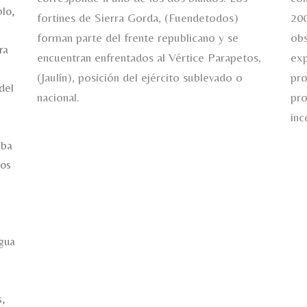
blo,
fortines de Sierra Gorda, (Fuendetodos)
200
forman parte del frente republicano y se
obs
ra
encuentran enfrentados al Vértice Parapetos,
exp
(Jaulín), posición del ejército sublevado o
pro
del
nacional.
pro
inc
aba
los
e
igua
s,