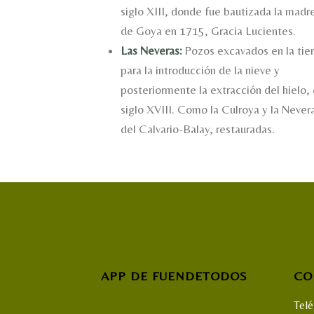
siglo XIII, donde fue bautizada la madr
de Goya en 1715, Gracia Lucientes.
Las Neveras:
Pozos excavados en la tier
para la introducción de la nieve y
posteriormente la extracción del hielo, 
siglo XVIII. Como la Culroya y la Never
del Calvario-Balay, restauradas.
APP DE FUENDETODOS
CO
Tel