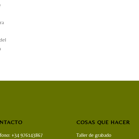
e
ra
del
a
NTACTO
COSAS QUE HACER
éfono: +34 976143867
Taller de grabado