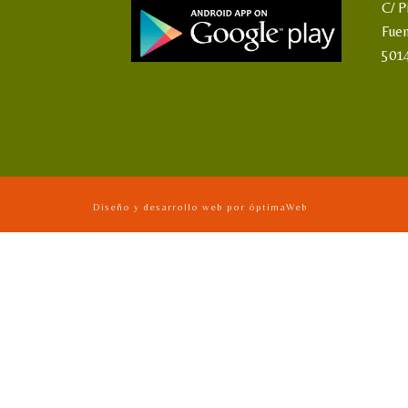
C/ P
Fue
501
Diseño y desarrollo web por óptimaWeb