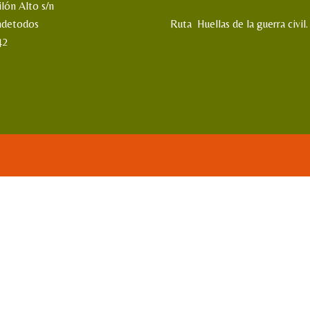
ilón Alto s/n
ndetodos
Ruta Huellas de la guerra civil.
42