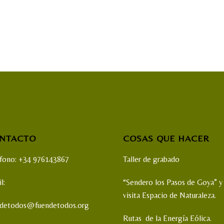
NTACTO
COSAS QUE HACER
éfono: +34 976143867
Taller de grabado
l:
“Sendero los Pasos de Goya” y
visita Espacio de Naturaleza.
ndetodos@fuendetodos.org
Rutas de la Energía Eólica.