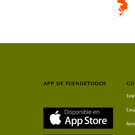
APP DE FUENDETODOS
CO
Tel
Emai
fue