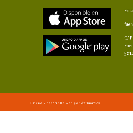
Emai
fue
C/ P
Fue
501
Diseño y desarrollo web por óptimaWeb