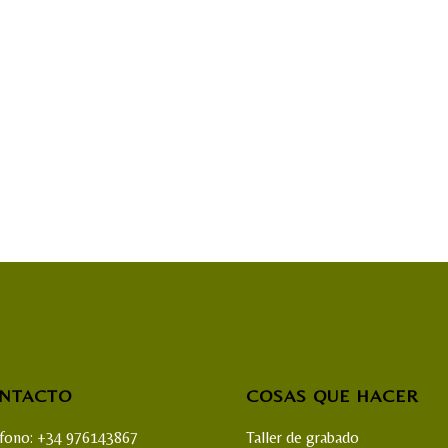
NTACTO
COSAS QUE HACER
éfono: +34 976143867
Taller de grabado