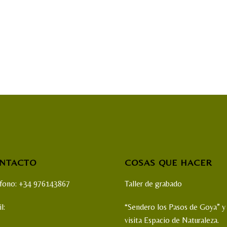
NTACTO
COSAS QUE HACER
éfono: +34 976143867
Taller de grabado
l:
“Sendero los Pasos de Goya” y
visita Espacio de Naturaleza.