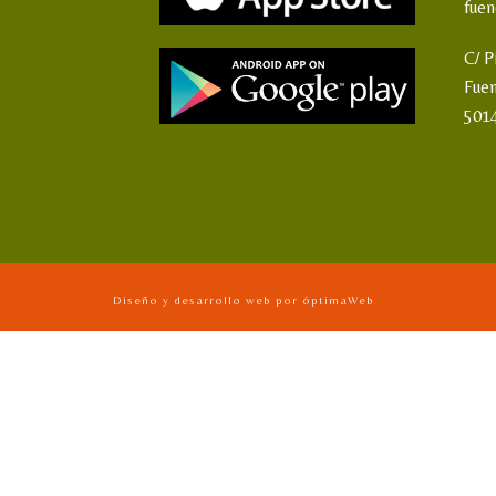
fue
C/ P
Fue
501
Diseño y desarrollo web por óptimaWeb