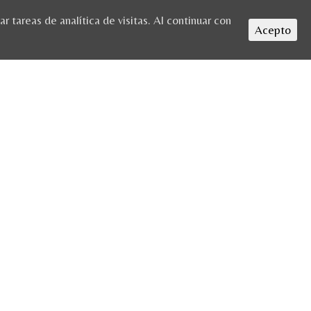
 tareas de analítica de visitas. Al continuar con
Acepto
TURAL + TALLER DE GRABADO
/ OLYMPUS DIGITAL CAMERA