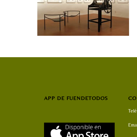
APP DE FUENDETODOS
CO
Tel
Emai