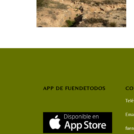
APP DE FUENDETODOS
CO
Tel
Emai
fue