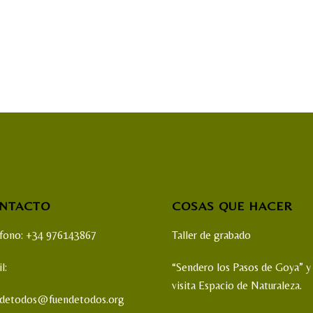
NTACTO
COSAS QUE HACER
éfono: +34 976143867
Taller de grabado
l:
“Sendero los Pasos de Goya” y
visita Espacio de Naturaleza.
ndetodos@fuendetodos.org