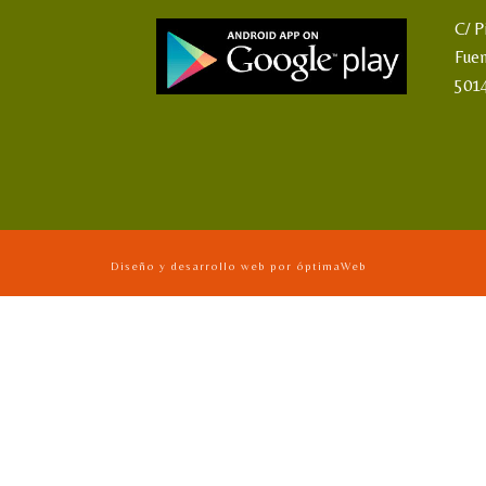
C/ P
Fue
501
Diseño y desarrollo web por óptimaWeb