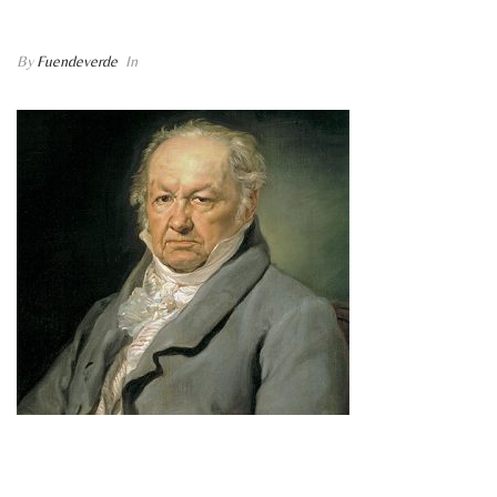
CULTURAL
/ GOYA_VICENTE_LOPEZ
By
Fuendeverde
In